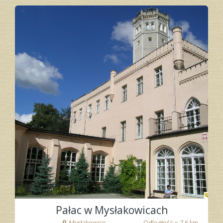
fot. tenet
Pałac w Mysłakowicach
Mysłakowice
Odległość ~ 7.6 km