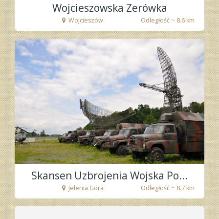
Wojcieszowska Zerówka
Wojcieszów
Odległość ~ 8.6 km
fot. Tenet
Skansen Uzbrojenia Wojska Po...
Jelenia Góra
Odległość ~ 8.7 km