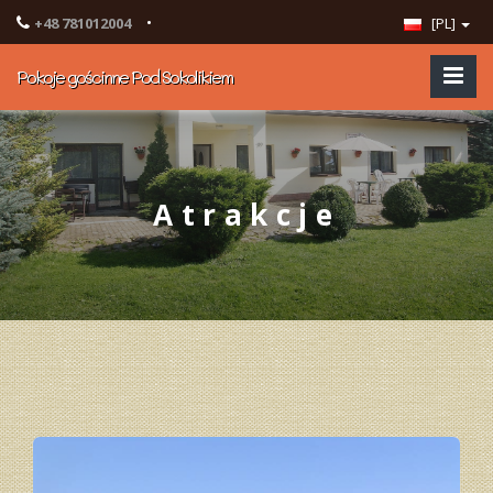
•
+48 781012004
[PL]
Pokoje gościnne Pod Sokolikiem
Atrakcje