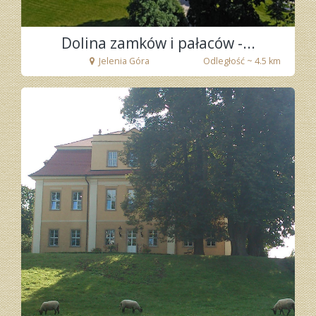
Dolina zamków i pałaców -...
Jelenia Góra
Odległość ~ 4.5 km
fot. tenet