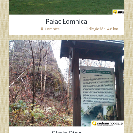
Pałac Łomnica
Łomnica
Odległość ~ 4.6 km
fot. Tenet