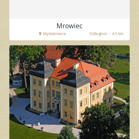
Mrowiec
Mysłakowice
Odległość ~ 4.5 km
fot. Zbigniew