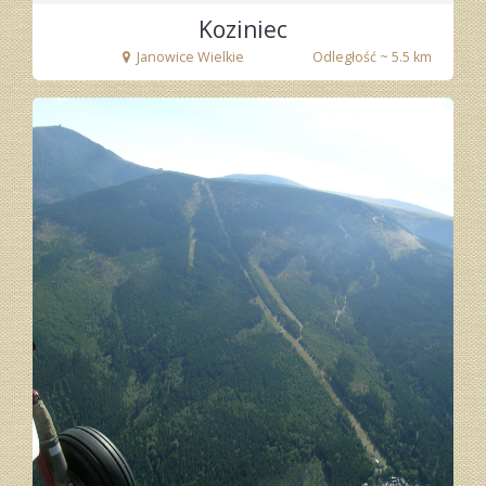
Koziniec
Janowice Wielkie
Odległość ~ 5.5 km
fot. Tenet