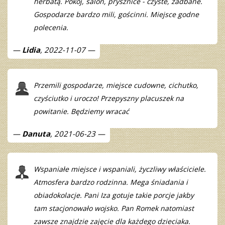
herbatą. Pokój, salon, prysznice - czyste, zadbane.
Gospodarze bardzo mili, gościnni. Miejsce godne
polecenia.
Lidia
, 2022-11-07
Przemili gospodarze, miejsce cudowne, cichutko,
czyściutko i uroczo! Przepyszny placuszek na
powitanie. Będziemy wracać
Danuta
, 2021-06-23
Wspaniałe miejsce i wspaniali, życzliwy właściciele.
Atmosfera bardzo rodzinna. Mega śniadania i
obiadokolacje. Pani Iza gotuje takie porcje jakby
tam stacjonowało wojsko. Pan Romek natomiast
zawsze znajdzie zajęcie dla każdego dzieciaka.