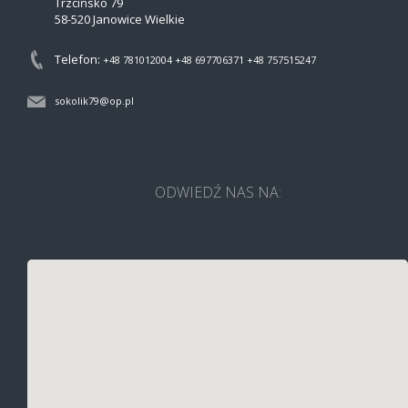
Trzcińsko 79
58-520 Janowice Wielkie
Telefon:
+48 781012004
+48 697706371
+48 757515247
sokolik79@op.pl
ODWIEDŹ NAS NA: