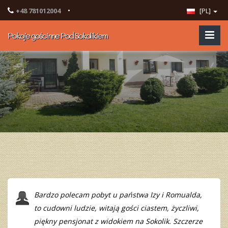
•
+48 781012004
[PL]
Pokoje gościnne Pod Sokolikiem
Bardzo polecam pobyt u państwa Izy i Romualda,
to cudowni ludzie, witają gości ciastem, życzliwi,
piękny pensjonat z widokiem na Sokolik. Szczerze